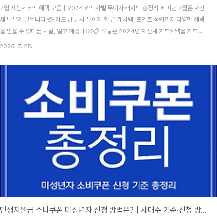
7월 재산세 카드혜택 모음｜2024 카드사별 무이자·캐시백 총정리📌 매년 7월은 재산
세 납부의 달입니다.💳 카드 납부 시 무이자 할부, 캐시백, 포인트 적립까지 다양한 혜택
을 받을 수 있다는 사실, 알고 계셨나요?📋 오늘은 2024년 재산세 카드혜택을 카드사
별로 정리해드립니다.재산세 무이자 할부 카드사 요약농협, BC카드: 최대 3개월 무이자
2025. 7. 25.
할부삼성카드: 최대 6개월 무이자 할부국민카드: 최대 3개월 무이자 할부 카드사별 혜
택 상세 안내✅ 신한카드📅 기간: 7월 1일 ~ 31일💰 혜택: 전체 납부금액의 0.1% 캐시
백📌 조건: 체크카드 제외, 자동이체 제외🕒 지급일: 8월 7일 예정👉 신한카드 이벤트
바로가기✅ BC카드🗓️ 기간: 7월 1일 ~ 31일📲 응모: 페이북 마이태크 응모 필..
민생지원금 소비쿠폰 미성년자 신청 방법은?｜세대주 기준·신청 방법 안내