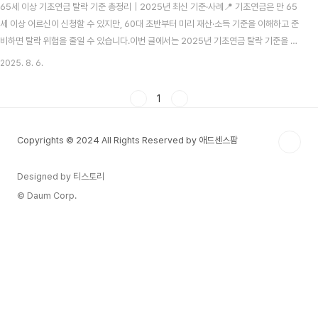
65세 이상 기초연금 탈락 기준 총정리｜2025년 최신 기준·사례📍 기초연금은 만 65
세 이상 어르신이 신청할 수 있지만, 60대 초반부터 미리 재산·소득 기준을 이해하고 준
비하면 탈락 위험을 줄일 수 있습니다.이번 글에서는 2025년 기초연금 탈락 기준을 항
목별로 정리하고, 미리 대비할 수 있는 방법까지 함께 안내합니다.1. 기초연금 제도 개요
2025. 8. 6.
(2025 기준) 기초연금은 만 65세 이상 어르신 중 일정 소득·재산 기준 이하인 분께 매
달 지급되는 제도입니다.2025년 선정 기준액은 단독가구 월 2,280,000원, 부부가구
1
월 3,648,000원이며, 이를 초과하면 탈락될 수 있습니다.이 글은 보건복지부·국민연
금공단 자료를 근거로 작성되었습니다.2. 2025년 기초연금 탈락 기준 요약표 항목기준
Copyrights © 2024 All Rights Reserved by 애드센스팜
비고금융..
Designed by 티스토리
© Daum Corp.