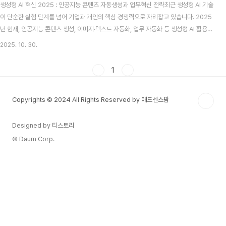
생성형 AI 혁신 2025 : 인공지능 콘텐츠 자동생성과 업무혁신 전략최근 생성형 AI 기술
이 단순한 실험 단계를 넘어 기업과 개인의 핵심 경쟁력으로 자리잡고 있습니다. 2025
년 현재, 인공지능 콘텐츠 생성, 이미지·텍스트 자동화, 업무 자동화 등 생성형 AI 활용이
급증하는 가운데, 이 기술을 어떻게 전략적으로 적용할지에 대한 고민이 중요해졌습니
2025. 10. 30.
다. 본 포스팅에서는 생성형 AI의 주요 트렌드, 활용 사례, 그리고 도입을 위한 체크리스
트를 한눈에 살펴봅니다.1️⃣ 생성형 AI 2025년 핵심 트렌드최근 보고서에 따르면, 생성
1
형 AI는 더 이상 ‘실험 기술’이 아니라 일상 업무와 산업 전략의 중심축이 되고 있습니다.
전 세계적으로 기업들은 AI를 통해 생산성·효율성·창의력을 동시에 강화하고 있습니다.
Copyrights © 2024 All Rights Reserved by 애드센스팜
트렌..
Designed by 티스토리
© Daum Corp.