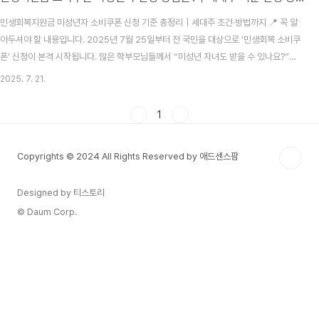
민생회복지원금 미성년자 소비쿠폰 신청 기준 총정리｜세대주 조건·방법까지 📍 꼭 알
아두셔야 할 내용입니다. 2025년 7월 25일부터 전 국민을 대상으로 ‘민생회복 소비쿠
폰’ 신청이 본격 시작됩니다. 많은 학부모님들께서 “미성년 자녀도 받을 수 있나요?”라
는 질문을 가장 많이 하십니다. 오늘은 미성년자 대상 여부, 신청 방법, 보호자 신청 요건
2025. 7. 21.
까지 최신 기준으로 명확히 정리해드립니다.민생회복 소비쿠폰이란? 민생회복 소비쿠
폰은 정부가 지역경제 회복과 가계 소비 진작을 위해 지급하는 미성년자 신청 가능할까?
1
2025년 정부 발표 기준, 2007년 1월 1일 이후 출생자(만 18세 미만)는 원칙적으로 본
인 신청이 불가능합니다. 단, 다음 두 조건에 따라 예외 적용됩니다.구분신청 가능 여부
Copyrights © 2024 All Rights Reserved by 애드센스팜
조건일반 미성년자❌..
Designed by 티스토리
© Daum Corp.