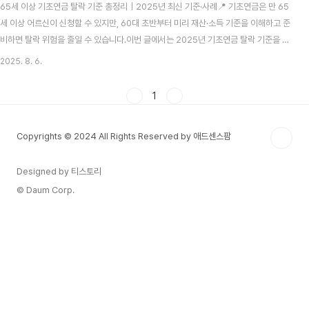
65세 이상 기초연금 탈락 기준 총정리｜2025년 최신 기준·사례📍 기초연금은 만 65
세 이상 어르신이 신청할 수 있지만, 60대 초반부터 미리 재산·소득 기준을 이해하고 준
비하면 탈락 위험을 줄일 수 있습니다.이번 글에서는 2025년 기초연금 탈락 기준을 항
목별로 정리하고, 미리 대비할 수 있는 방법까지 함께 안내합니다.1. 기초연금 제도 개요
2025. 8. 6.
(2025 기준) 기초연금은 만 65세 이상 어르신 중 일정 소득·재산 기준 이하인 분께 매
달 지급되는 제도입니다.2025년 선정 기준액은 단독가구 월 2,280,000원, 부부가구
1
월 3,648,000원이며, 이를 초과하면 탈락될 수 있습니다.이 글은 보건복지부·국민연
금공단 자료를 근거로 작성되었습니다.2. 2025년 기초연금 탈락 기준 요약표 항목기준
Copyrights © 2024 All Rights Reserved by 애드센스팜
비고금융..
Designed by 티스토리
© Daum Corp.