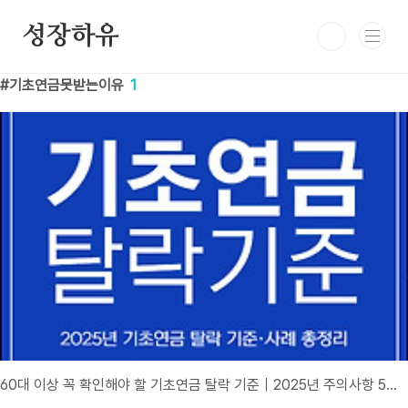
본문 바로가기
성장하유
기초연금못받는이유
1
60대 이상 꼭 확인해야 할 기초연금 탈락 기준｜2025년 주의사항 5가지