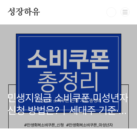
본문 바로가기
성장하유
민생지원금 소비쿠폰 미성년자
신청 방법은?｜세대주 기준·신
청 방법 안내