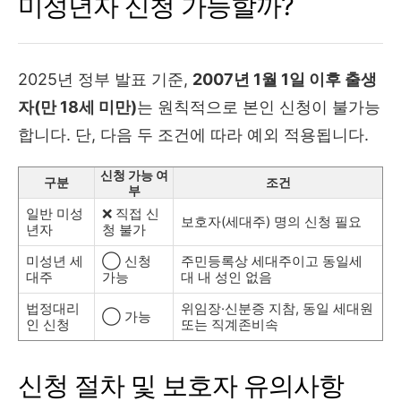
미성년자 신청 가능할까?
2025년 정부 발표 기준,
2007년 1월 1일 이후 출생
자(만 18세 미만)
는 원칙적으로 본인 신청이 불가능
합니다. 단, 다음 두 조건에 따라 예외 적용됩니다.
신청 가능 여
구분
조건
부
일반 미성
❌ 직접 신
보호자(세대주) 명의 신청 필요
년자
청 불가
미성년 세
◯ 신청
주민등록상 세대주이고 동일세
대주
가능
대 내 성인 없음
법정대리
위임장·신분증 지참, 동일 세대원
◯ 가능
인 신청
또는 직계존비속
신청 절차 및 보호자 유의사항