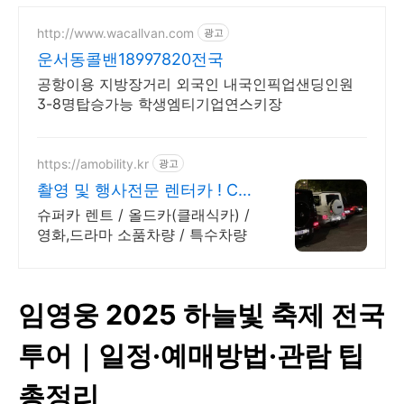
http://www.wacallvan.com
광고
운서동콜밴18997820전국
공항이용 지방장거리 외국인 내국인픽업샌딩인원
3-8명탑승가능 학생엠티기업연스키장
https://amobility.kr
광고
촬영 및 행사전문 렌터카 ! CF
광고 / MV 촬영
슈퍼카 렌트 / 올드카(클래식카) /
영화,드라마 소품차량 / 특수차량
임영웅 2025 하늘빛 축제 전국
투어｜일정·예매방법·관람 팁
총정리