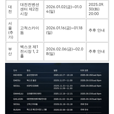
대전컨벤션
2025.09.
대
2026.01.02(금)~01.0
센터 제2전
30(화)
전
4(일)
시장
20:00
서
울
고척스카이
2026.01.16(금)~01.18
추후 안내
(추
돔
(일)
가)
벡스코 제1
부
2026.02.06(금)~02.0
전시장 1, 2
추후 안내
산
8(일)
홀