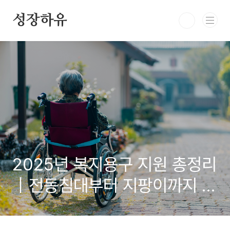
본문 바로가기
성장하유
2025년 복지용구 지원 총정리
｜전동침대부터 지팡이까지 연
160만원 혜택 받는 법