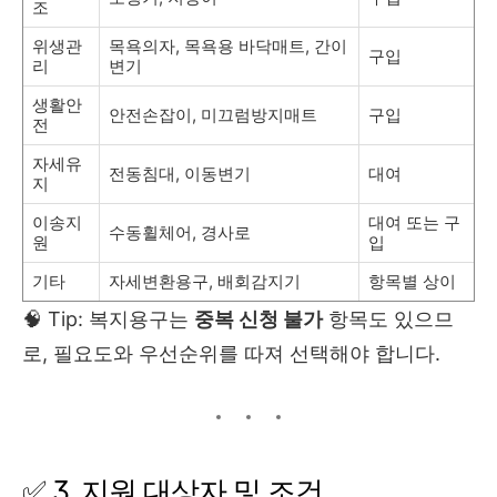
조
위생관
목욕의자, 목욕용 바닥매트, 간이
구입
리
변기
생활안
안전손잡이, 미끄럼방지매트
구입
전
자세유
전동침대, 이동변기
대여
지
이송지
대여 또는 구
수동휠체어, 경사로
원
입
기타
자세변환용구, 배회감지기
항목별 상이
🧠 Tip: 복지용구는
중복 신청 불가
항목도 있으므
로, 필요도와 우선순위를 따져 선택해야 합니다.
✅ 3. 지원 대상자 및 조건