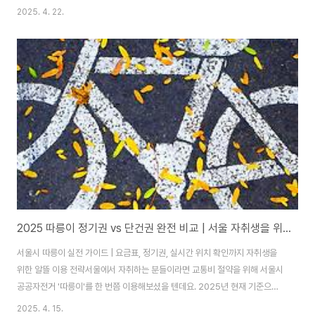
기 쉽습니다. 이 글에서는 자취생이 직접 할 수 있는 곰팡이 제거 방법과 사전
2025. 4. 22.
방지 루틴을 통해, 쾌적한 생활 환경을 유지하는 노하우를 소개합니다.✅ 곰팡
이는 왜 생길까?곰팡이는 습도, 온기, 영양이 있는 곳에서 발생합니다. 자취방
에서는 다음과 같은 조건에서 쉽게 나타납니다:샤워 후 욕실 문을 닫아놓을 때
겨울철 실내 건조 후 생긴 결로 현상외부와의 통풍이 차단된 구조창문 틈, 장롱
뒤, 매트리스 아래 등 어두운 곳장마철과 겨울철에는 결로와 습기가 동시에 겹
치면서 곰팡이 확산 ..
2025 따릉이 정기권 vs 단건권 완전 비교 | 서울 자취생을 위한 따릉이 요금제 실시간 이용 꿀팁 총정리
서울시 따릉이 실전 가이드 | 요금표, 정기권, 실시간 위치 확인까지 자취생을
위한 알뜰 이용 전략서울에서 자취하는 분들이라면 교통비 절약을 위해 서울시
공공자전거 '따릉이'를 한 번쯤 이용해보셨을 텐데요. 2025년 현재 기준으로
따릉이 요금체계가 일부 개편되었고, 정기권과 단건권의 효율적인 선택이 더
2025. 4. 15.