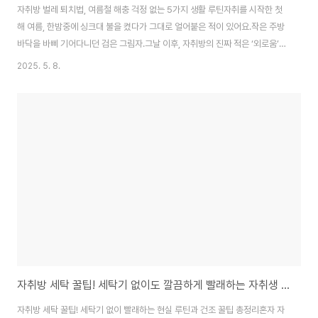
자취방 벌레 퇴치법, 여름철 해충 걱정 없는 5가지 생활 루틴자취를 시작한 첫
해 여름, 한밤중에 싱크대 불을 켰다가 그대로 얼어붙은 적이 있어요.작은 주방
바닥을 바삐 기어다니던 검은 그림자.그날 이후, 자취방의 진짜 적은 ‘외로움’이
아니라 ‘벌레’라는 걸 뼈저리게 느꼈죠.자취방은 공간이 작고, 환기나 습도 조절
2025. 5. 8.
도 쉽지 않다 보니바퀴벌레, 초파리, 먼지벌레 같은 해충이 정말 자주 나타납니
다.하지만 몇 가지 루틴만 잘 지키면,살충제 없이도 벌레 걱정 없이 여름을 날
수 있어요.자취 5년 차의 경험으로 정리한,자취방 벌레 퇴치 셀프 루틴 5가지
지금부터 알려드릴게요.1. 벌레의 출입구를 막아야 합니다벌레는 ‘내가 부른 게
아닌데도’ 찾아옵니다.그 출입구는 늘 비슷해요. 문틈, 하수구, 창틀.가장 먼저
해..
자취방 세탁 꿀팁! 세탁기 없이도 깔끔하게 빨래하는 자취생 루틴 정리
자취방 세탁 꿀팁! 세탁기 없이 빨래하는 현실 루틴과 건조 꿀팁 총정리혼자 자