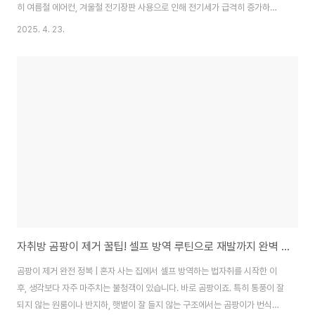
히 여름철 에어컨, 겨울철 전기장판 사용으로 인해 전기세가 급격히 증가하는
경우가 많죠. 하지만 생활 속 작은 습관만으로도 전기세를 꽤 많이 줄일 수 있다
2025. 4. 23.
는 사실, 알고 계셨나요?이 글에서는 자취생을 위한 전기세 절약 루틴을 소개합
니다. 누구나 실천 가능한 방법부터 전기요금 구조까지 차근차근 알려드릴게
요.✅ 전기요금, 왜 이렇게 많이 나올까?대기전력 낭비: TV, 컴퓨터, 전기밥솥
등 사용하지 않아도 소모됨시간대 요금 미이해: 누진제 및 시간대별 전력 요금
차이에어컨/온풍기 장시간 사용노후된 가전제품 사용✅ 자취생이 실천할 수 있
는 전기세 절약 루틴멀티..
자취방 곰팡이 제거 꿀팁! 셀프 방역 루틴으로 재발까지 완벽 차단하기
곰팡이 제거 완전 정복 | 혼자 사는 집에서 셀프 방역하는 법자취를 시작한 이
후, 생각보다 자주 마주치는 불청객이 있습니다. 바로 곰팡이죠. 특히 통풍이 잘
되지 않는 원룸이나 반지하, 햇볕이 잘 들지 않는 구조에서는 곰팡이가 번식하