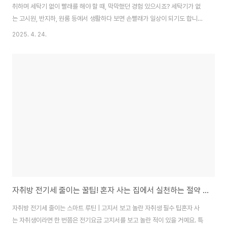
취하며 세탁기 없이 빨래를 해야 할 때, 막막했던 경험 있으시죠? 세탁기가 없
는 고시원, 반지하, 원룸 등에서 생활하다 보면 손빨래가 일상이 되기도 합니다.
오늘은 자취생을 위한 빨래 루틴부터 빨리 마르는 건조 팁까지 현실적으로 정
2025. 4. 24.
리해볼게요.✅ 세탁기 없이 빨래해야 할 때, 기본 준비고무장갑: 손 보호 및 위
생 필수세면대용 빨래망 or 대야: 작은 빨래는 세면대 활용속옷·티셔츠 전용 중
성세제: 피부 자극 줄이기 위해 중요✅ 현실 자취 루틴: 빨래는 이렇게빨래 분류
부터 시작!속옷·티셔츠·수건·양말 등은 소재별로 나누기 (면/합성섬유 구분)세
면대+샴푸 활용세면대에 미지근한 물을 받고 소량의 샴푸나 중성세제로 조물
조물헹굼은 2번 이상..
자취방 전기세 줄이는 꿀팁! 혼자 사는 집에서 실천하는 절약 루틴 총정리
자취방 전기세 줄이는 스마트 루틴 | 고지서 보고 놀란 자취생 필수 팁혼자 사
는 자취생이라면 한 번쯤은 전기요금 고지서를 보고 놀란 적이 있을 거예요. 특