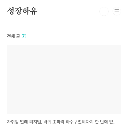
본문 바로가기
성장하유
전체 글
71
자취방 벌레 퇴치법, 바퀴·초파리·하수구벌레까지 한 번에 없애는 여름철 방제 루틴