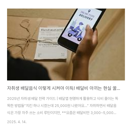
중요해졌습니다.이번 포스팅에서는 자취생과 직장인을 위한 따릉이 알뜰 사용
법, 요금제 비교, 실시간 자전거 찾는 방법, 상태 확인 팁까지 한 번에 정리해드
립니다.1. 2025년 최신 따릉이 요금제 총정리서울시는 2025년 기준, 따릉이
요금제를 시간제 이용권(단건권)과 정기권으로 구분 운영하고 있습니다.① 단
건권(1회권) 요금1시간권: 1,000원2시간권: 2,000원② 정기권 요금1일권(1
시간제): 2,..
자취생 배달음식 이렇게 시켜야 이득! 배달비 아끼는 현실 꿀팁 7가지
2025년 자취생 배달 전략 가이드 | 배달앱 현명하게 활용하고 식비 줄이는 똑
똑한 방법들“치킨 하나 시켰는데 25,000원 나왔어요…” 자취하면서 배달음
식은 가장 자주 쓰는 소비 루틴이지만, **요즘은 배달비만 3,000~5,000원
이 기본**이라 부담이 큽니다.하지만 방법만 알면 같은 배달도 더 싸게, 더 똑
2025. 4. 14.
똑하게 시킬 수 있어요.오늘은 자취 초보도 따라 할 수 있는 2025년 기준 배달