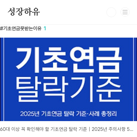
본문 바로가기
성장하유
기초연금못받는이유
1
60대 이상 꼭 확인해야 할 기초연금 탈락 기준｜2025년 주의사항 5가지