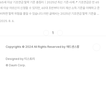
65세 이상 기초연금 탈락 기준 총정리｜2025년 최신 기준·사례📍 기초연금은 만 65
세 이상 어르신이 신청할 수 있지만, 60대 초반부터 미리 재산·소득 기준을 이해하고 준
비하면 탈락 위험을 줄일 수 있습니다.이번 글에서는 2025년 기초연금 탈락 기준을 항
목별로 정리하고, 미리 대비할 수 있는 방법까지 함께 안내합니다.1. 기초연금 제도 개요
2025. 8. 6.
(2025 기준) 기초연금은 만 65세 이상 어르신 중 일정 소득·재산 기준 이하인 분께 매
달 지급되는 제도입니다.2025년 선정 기준액은 단독가구 월 2,280,000원, 부부가구
1
월 3,648,000원이며, 이를 초과하면 탈락될 수 있습니다.이 글은 보건복지부·국민연
금공단 자료를 근거로 작성되었습니다.2. 2025년 기초연금 탈락 기준 요약표 항목기준
Copyrights © 2024 All Rights Reserved by 애드센스팜
비고금융..
Designed by 티스토리
© Daum Corp.