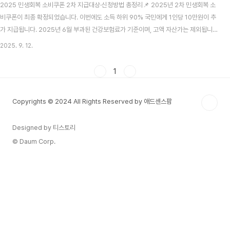
2025 민생회복 소비쿠폰 2차 지급대상·신청방법 총정리📌 2025년 2차 민생회복 소
비쿠폰이 최종 확정되었습니다. 이번에도 소득 하위 90% 국민에게 1인당 10만원이 추
가 지급됩니다. 2025년 6월 부과된 건강보험료가 기준이며, 고액 자산가는 제외됩니
다. 💡 지급 대상 기준 (하위 90%)✔️ 2025년 6월 고지된 ‘본인부담 건강보험료’ 합산
2025. 9. 12.
액 기준으로 소득 하위 90% 판정 ✔️ 장기요양보험료는 제외 ✔️ 가구 단위 합산 (직장
+지역+혼합 모두 적용)[대표 기준]📍 4인 가구: (직장) 510,000원 이하 / (지역)
1
500,000원 이하 / (혼합) 520,000원 이하📍 1인 가구: 약 220,000원까지 인정 (연
소득 7,500만 원 수준)📍 맞벌이 가구: +1인 보정 (예: 3..
Copyrights © 2024 All Rights Reserved by 애드센스팜
Designed by 티스토리
© Daum Corp.