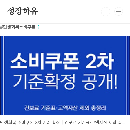
본문 바로가기
성장하유
민생회복소비쿠폰
1
민생회복 소비쿠폰 2차 기준 확정｜건보료 기준표·고액자산 제외 총정리