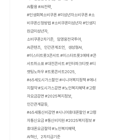
AI활용 #AI전략
#민생회복소비쿠폰 #미성년자소비쿠폰 #소
비쿠폰신청방법 #소비쿠폰미성년자 #민생지
원금미성년자
소비쿠폰2차기준
임영웅전국투어
AI콘텐츠
인간관계조언
생성형AI
#미스터트롯3콘서트 #미스터트롯3예매 #콘
서트취소표 #대전콘서트 #인터파크티켓 #티
켓팅노하우 #트롯콘서트2025
#65세도시가스할인 #시니어복지정책 #에너
지절약 #도시가스감면 #노인복지혜택 #고령
자요금감면 #2025복지정보
인간관계갈등
#65세통신비감면 #시니어휴대폰할인 #고령
자통신요금 #통신비지원 #2025복지정보 #
휴대폰요금절약 #노인복지혜택
AI혁신
2차지급기준