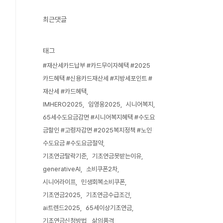
최근댓글
태그
#재산세카드납부 #카드무이자혜택 #2025
카드혜택 #신용카드재산세 #지방세포인트 #
재산세 #카드혜택
IMHERO2025
임영웅2025
시니어복지
65세수도요금감면 #시니어복지혜택 #수도요
금할인 #고령자감면 #2025복지정책 #노인
수도요금 #수도요금절약
기초연금탈락기준
기초연금못받는이유
generativeAI
소비쿠폰2차
시니어라이프
민생회복소비쿠폰
기초연금2025
기초연금수급조건
ai트렌드2025
65세이상기초연금
기초연금신청방법
삶의품격