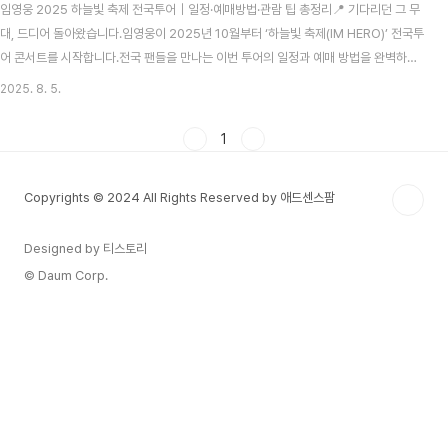
임영웅 2025 하늘빛 축제 전국투어｜일정·예매방법·관람 팁 총정리📍 기다리던 그 무
대, 드디어 돌아왔습니다.임영웅이 2025년 10월부터 ‘하늘빛 축제(IM HERO)’ 전국투
어 콘서트를 시작합니다.전국 팬들을 만나는 이번 투어의 일정과 예매 방법을 완벽하게
정리했습니다. 1. 콘서트 개요 공연명: 임영웅 2025 전국투어 콘서트 ‘IM HERO : 하늘
2025. 8. 5.
빛 축제’투어 기간: 2025년 10월 ~ 2026년 2월 (도시별 순차 진행)특징: 감성 발라드·
트로트·신곡 무대·특별 연출, 팬들과의 교감이 있는 전국 단독 콘서트2. 공연 일정 & 티
1
켓 오픈 도시공연장일정티켓 오픈인천송도컨벤시아
2025.10.17(금)~10.19(일)2025.08.26(화) 20:00대구엑스코 동관
Copyrights © 2024 All Rights Reserved by 애드센스팜
2025.11.07(금)~11.0..
Designed by 티스토리
© Daum Corp.