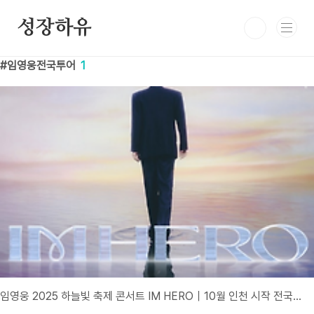
본문 바로가기
성장하유
임영웅전국투어
1
임영웅 2025 하늘빛 축제 콘서트 IM HERO｜10월 인천 시작 전국투어 일정·예매방법