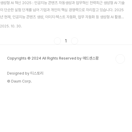
생성형 AI 혁신 2025 : 인공지능 콘텐츠 자동생성과 업무혁신 전략최근 생성형 AI 기술
이 단순한 실험 단계를 넘어 기업과 개인의 핵심 경쟁력으로 자리잡고 있습니다. 2025
년 현재, 인공지능 콘텐츠 생성, 이미지·텍스트 자동화, 업무 자동화 등 생성형 AI 활용이
급증하는 가운데, 이 기술을 어떻게 전략적으로 적용할지에 대한 고민이 중요해졌습니
2025. 10. 30.
다. 본 포스팅에서는 생성형 AI의 주요 트렌드, 활용 사례, 그리고 도입을 위한 체크리스
트를 한눈에 살펴봅니다.1️⃣ 생성형 AI 2025년 핵심 트렌드최근 보고서에 따르면, 생성
1
형 AI는 더 이상 ‘실험 기술’이 아니라 일상 업무와 산업 전략의 중심축이 되고 있습니다.
전 세계적으로 기업들은 AI를 통해 생산성·효율성·창의력을 동시에 강화하고 있습니다.
Copyrights © 2024 All Rights Reserved by 애드센스팜
트렌..
Designed by 티스토리
© Daum Corp.